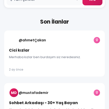
Son İlanlar
@ahmetÇakan
Cici kızlar
Merhaba kızlar ben burdayım siz neredesiniz.
2 ay önce
MD
@mustafademir
Sohbet Arkadaşı - 30+ Yaş Bayan