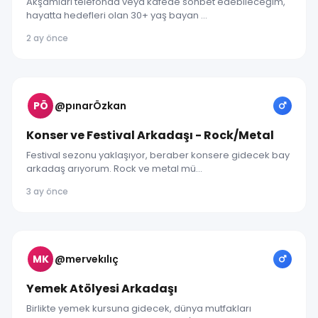
Akşamları telefonda veya kafede sohbet edebileceğim,
hayatta hedefleri olan 30+ yaş bayan ...
2 ay önce
PÖ
@pınarÖzkan
Konser ve Festival Arkadaşı - Rock/Metal
Festival sezonu yaklaşıyor, beraber konsere gidecek bay
arkadaş arıyorum. Rock ve metal mü...
3 ay önce
MK
@mervekılıç
Yemek Atölyesi Arkadaşı
Birlikte yemek kursuna gidecek, dünya mutfakları