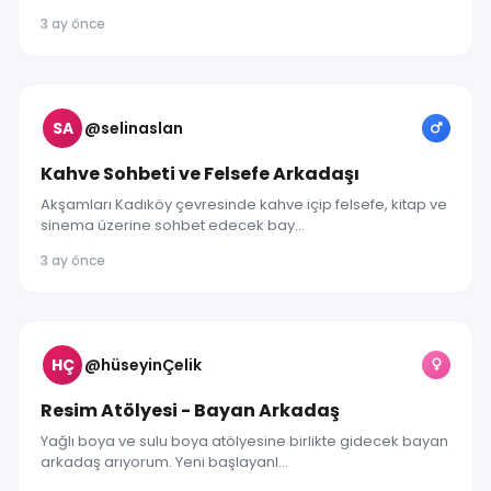
3 ay önce
SA
@selinaslan
Kahve Sohbeti ve Felsefe Arkadaşı
Akşamları Kadıköy çevresinde kahve içip felsefe, kitap ve
sinema üzerine sohbet edecek bay...
3 ay önce
HÇ
@hüseyinÇelik
Resim Atölyesi - Bayan Arkadaş
Yağlı boya ve sulu boya atölyesine birlikte gidecek bayan
arkadaş arıyorum. Yeni başlayanl...