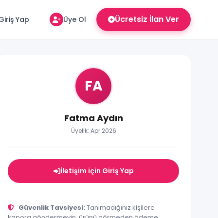
Ücretsiz İlan Ver
Giriş Yap
Üye Ol
FA
Fatma Aydın
Üyelik: Apr 2026
İletişim için Giriş Yap
Güvenlik Tavsiyesi:
Tanımadığınız kişilere
kapora göndermeyin, ürünü görmeden ödeme