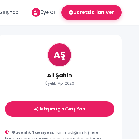
Ücretsiz İlan Ver
Giriş Yap
Üye Ol
AŞ
Ali Şahin
Üyelik: Apr 2026
İletişim için Giriş Yap
Güvenlik Tavsiyesi:
Tanımadığınız kişilere
kapora göndermeyin, ürünü görmeden ödeme